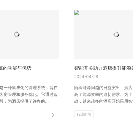
统的功能与优势
智能开关助力酒店提升能源
2024-04-28
是一种集成化的管理系统，旨在
随着能源问题的日益突出，酒店
客房管理和服务优化。它通过智
高了能源效率的迫切需求。为了
段，为酒店提供了许多的...
战，越来越多的酒店开始采用智能
行业新闻