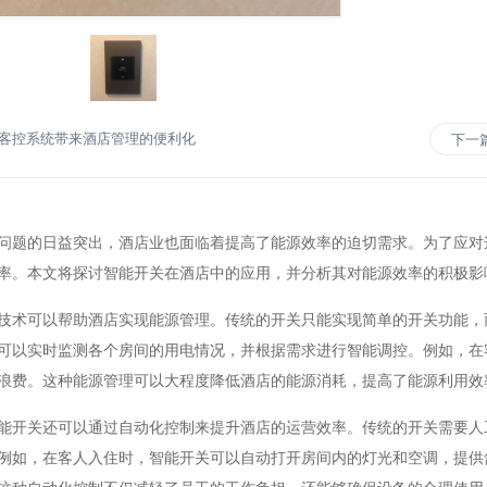
客控系统带来酒店管理的便利化
下一
的日益突出，酒店业也面临着提高了能源效率的迫切需求。为了应对这
率。本文将探讨智能开关在酒店中的应用，并分析其对能源效率的积极影
可以帮助酒店实现能源管理。传统的开关只能实现简单的开关功能，而
可以实时监测各个房间的用电情况，并根据需求进行智能调控。例如，在
浪费。这种能源管理可以大程度降低酒店的能源消耗，提高了能源利用效
关还可以通过自动化控制来提升酒店的运营效率。传统的开关需要人工
例如，在客人入住时，智能开关可以自动打开房间内的灯光和空调，提供