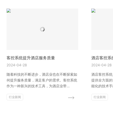
客控系统提升酒店服务质量
酒店客控系
2024-04-28
2024-04-28
随着科技的不断进步，酒店业也在不断探索如
酒店客控系统
何提升服务质量，满足客户的需求。客控系统
提供全方面的
作为一种新兴的技术工具，为酒店业带...
能化的技术手
行业新闻
行业新闻