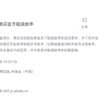
酒店提升能源效率
分享
益突出，酒店业也面临着提高了能源效率的迫切需求。为了应对这
的酒店开始采用智能开关技术，以降低能源消耗并提升运营效率。
关在酒店中的应用，并分析其对能源效率的积极影响。
8 13:37:19
网页版_华体会（中国）
-001.jz.aitsite.cn