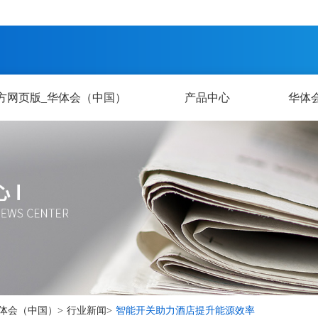
方网页版_华体会（中国）
产品中心
华体
体会（中国）
>
行业新闻
>
智能开关助力酒店提升能源效率