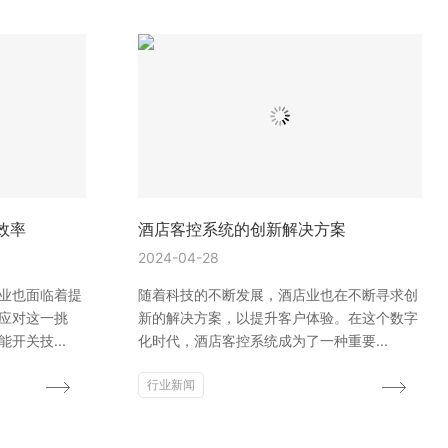
效率
酒店客控系统的创新解决方案
2024-04-28
业也面临着提
随着科技的不断发展，酒店业也在不断寻求创
应对这一挑
新的解决方案，以提升客户体验。在这个数字
开关技...
化时代，酒店客控系统成为了一种重要...
行业新闻