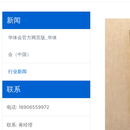
新闻
华体会官方网页版_华体
会（中国）
行业新闻
联系
电话: 18906559972
联系: 蒋经理