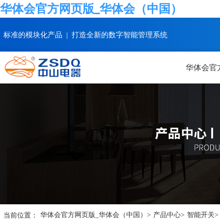
华体会官方网页版_华体会（中国）
标准的模块化产品 | 打造全新的数字智能管理系统
华体会官
当前位置：
华体会官方网页版_华体会（中国）
>
产品中心
>
智能开关
>