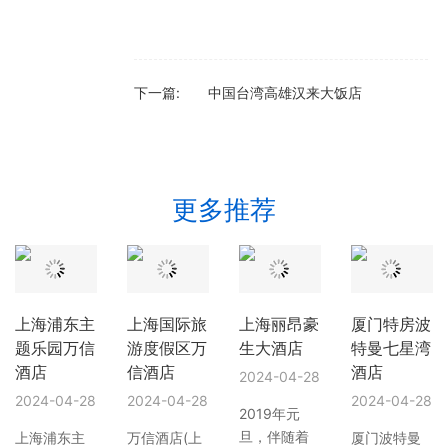
下一篇:
中国台湾高雄汉来大饭店
更多推荐
上海浦东主
上海国际旅
上海丽昂豪
厦门特房波
题乐园万信
游度假区万
生大酒店
特曼七星湾
酒店
信酒店
酒店
2024-04-28
2024-04-28
2024-04-28
2024-04-28
2019年元
旦，伴随着
上海浦东主
万信酒店(上
厦门波特曼