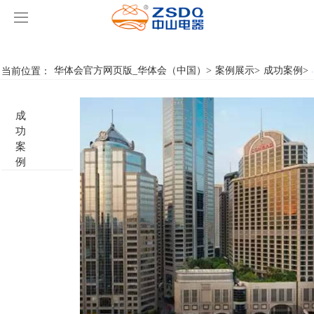
华体会官方网页版_华体会（中国）
华体会官方网页版_华体会（中国）
当前位置：
华体会官方网页版_华体会（中国）
>
案例展示
>
成功案例
>
产品中心
成
华体会官方网页版_华体会（中国）
智能开关
功
案
案例展示
客房门显系列
华体会官方网页版_华体会（中国）
名典系列智能开关
例
关于我们
客控系统
行业新闻
成功案例
雅典系列智能开关
标准86门显
华体会官方网页版_华体会（中国）
智能家居系列
轻典系列智能开关
标准带房号门显
客控系统方案1
特色产品
怡典系列智能开关
非标定制门显
客控系统方案2
电动窗帘
智典系列智能开关
客控系统方案3
无线开关插座
壁龛式插卡取电